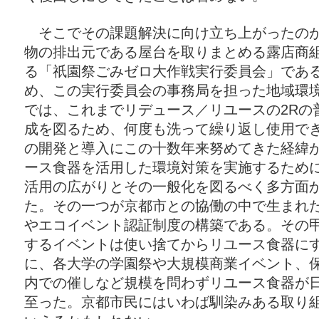
そこでその課題解決に向け立ち上がったのが
物の排出元である屋台を取りまとめる露店商
る「祇園祭ごみゼロ大作戦実行委員会」であ
め、この実行委員会の事務局を担った地域環境デ
では、これまでリデュース／リユースの2Rの
成を図るため、何度も洗って繰り返し使用で
の開発と導入にこの十数年来努めてきた経緯
ース食器を活用した環境対策を実施するため
活用の広がりとその一般化を図るべく多方面
た。その一つが京都市との協働の中で生まれ
やエコイベント認証制度の構築である。その
するイベントは使い捨てからリユース食器に
に、各大学の学園祭や大規模商業イベント、
内での催しなど規模を問わずリユース食器が
至った。京都市民にはいわば馴染みある取り