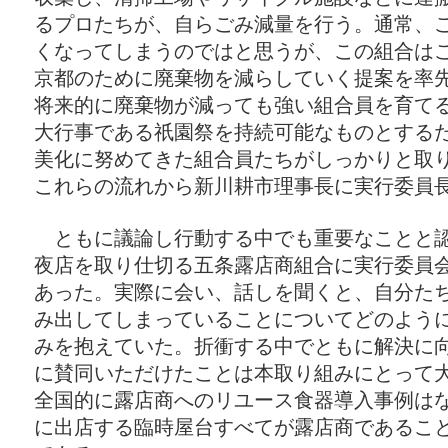
るプロたちが、自らごみ減量を行う。通常、
くなってしまうのではと思うが、この組合は
京都のために廃棄物を減らしていく提案を率
将来的に廃棄物が減っても強い組合員を育て
大行事である祇園祭を持続可能なものとする
美化に努めてきた組合員たちがしっかりと取
これらの流れから新川耕市理事長に実行委員
ともに議論し行動する中でも重要なことと認
夜店を取り仕切る五条露店商組合に実行委員
あった。実際に会い、話しを聞くと、自分た
み出してしまっていることについてどのよう
みを抱えていた。折衝する中でともに解決に
に賛同いただけたことは本取り組みにとって
全国的に露店商へのリユース食器導入事例は
に出店する臨時屋台すべてが露店商であるこ