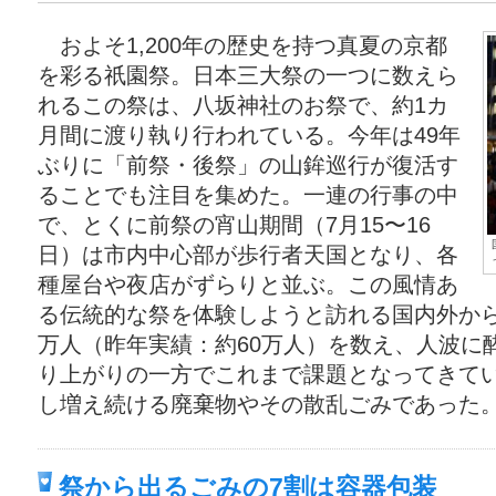
およそ1,200年の歴史を持つ真夏の京都
を彩る祇園祭。日本三大祭の一つに数えら
れるこの祭は、八坂神社のお祭で、約1カ
月間に渡り執り行われている。今年は49年
ぶりに「前祭・後祭」の山鉾巡行が復活す
ることでも注目を集めた。一連の行事の中
で、とくに前祭の宵山期間（7月15〜16
日）は市内中心部が歩行者天国となり、各
種屋台や夜店がずらりと並ぶ。この風情あ
る伝統的な祭を体験しようと訪れる国内外から
万人（昨年実績：約60万人）を数え、人波に
り上がりの一方でこれまで課題となってきて
し増え続ける廃棄物やその散乱ごみであった
祭から出るごみの7割は容器包装