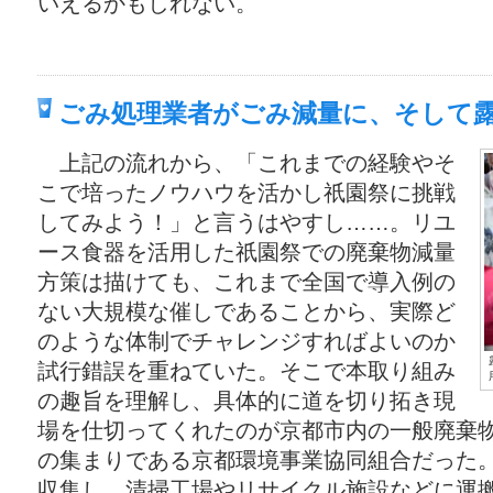
いえるかもしれない。
ごみ処理業者がごみ減量に、そして
上記の流れから、「これまでの経験やそ
こで培ったノウハウを活かし祇園祭に挑戦
してみよう！」と言うはやすし……。リユ
ース食器を活用した祇園祭での廃棄物減量
方策は描けても、これまで全国で導入例の
ない大規模な催しであることから、実際ど
のような体制でチャレンジすればよいのか
試行錯誤を重ねていた。そこで本取り組み
の趣旨を理解し、具体的に道を切り拓き現
場を仕切ってくれたのが京都市内の一般廃棄
の集まりである京都環境事業協同組合だった
収集し、清掃工場やリサイクル施設などに運