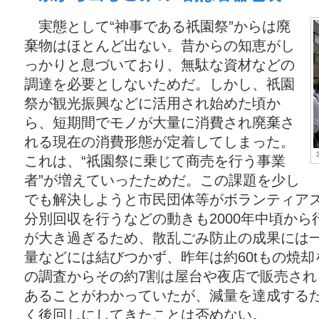
実態として“神事である祇園祭”からは廃
棄物はほとんど出ない。昔からの知恵がし
っかりと息づいており、無駄な資材などの
調達を必要としないためだ。しかし、祇園
祭が観光振興などに活用され始めた頃か
ら、短期間でモノが大量に消費され廃棄さ
れる現在の消費形態が定着してしまった。
これは、“祇園祭に乗じて商売を行う事業
者”が増えていったためだ。この課題を少し
でも解決しようと市民団体等がボランティア
分別回収を行うなどの動きも2000年中頃か
が大き過ぎるため、散乱ごみ防止の成果には
量などには結びつかず、昨年は約60tもの焼
の調査からその約7割は屋台や夜店で販売さ
あることがわかっていたが、減量を達成する
く後回しにしてきたことは否めない。