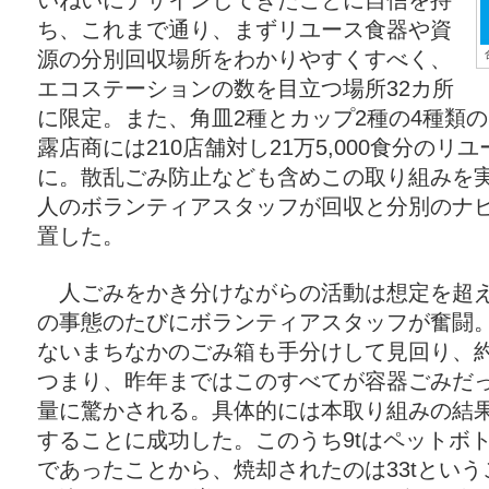
いねいにデザインしてきたことに自信を持
ち、これまで通り、まずリユース食器や資
源の分別回収場所をわかりやすくすべく、
エコステーションの数を目立つ場所32カ所
に限定。また、角皿2種とカップ2種の4種類
露店商には210店舗対し21万5,000食分の
に。散乱ごみ防止なども含めこの取り組みを実現
人のボランティアスタッフが回収と分別のナ
置した。
人ごみをかき分けながらの活動は想定を超え
の事態のたびにボランティアスタッフが奮闘
ないまちなかのごみ箱も手分けして見回り、
つまり、昨年まではこのすべてが容器ごみだ
量に驚かされる。具体的には本取り組みの結果
することに成功した。このうち9tはペットボ
であったことから、焼却されたのは33tとい