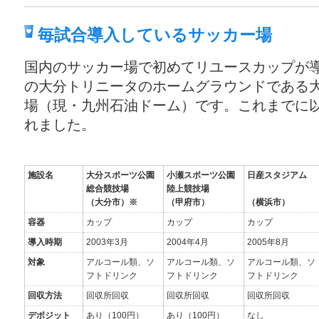
毎試合導入しているサッカー場
国内のサッカー場で初めてリユースカップが
の大分トリニータのホームグラウンドである
場（現・九州石油ドーム）です。これまでに
れました。
施設名
大分スポーツ公園
小瀬スポーツ公園
日産スタジアム
総合競技場
陸上競技場
（大分市）※
（甲府市）
（横浜市）
容器
カップ
カップ
カップ
導入時期
2003年3月
2004年4月
2005年8月
対象
アルコール類、ソ
アルコール類、ソ
アルコール類、ソ
フトドリンク
フトドリンク
フトドリンク
回収方法
回収所回収
回収所回収
回収所回収
デポジット
あり（100円）
あり（100円）
なし