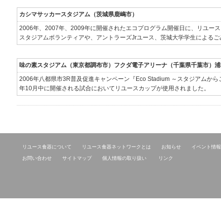
カシマサッカースタジアム（茨城県鹿嶋市）
2006年、2007年、2009年に開催されたエコプログラム開催日に、リユ
スタジアムボランティアや、アントラーズJrユース、茨城大学学生による
味の素スタジアム（東京都調布市）フクダ電子アリーナ（千葉県千葉市）浦
2006年八都県市3R普及促進キャンペーン『Eco Stadium ～スタジアム
年10月中に開催される試合においてリユースカップが使用されました。
リユース食器について
リユース食器ネットワークとは
お知らせ
イベント情報
お問い合わせ
サイトマップ
個人情報の取り扱い
リンク