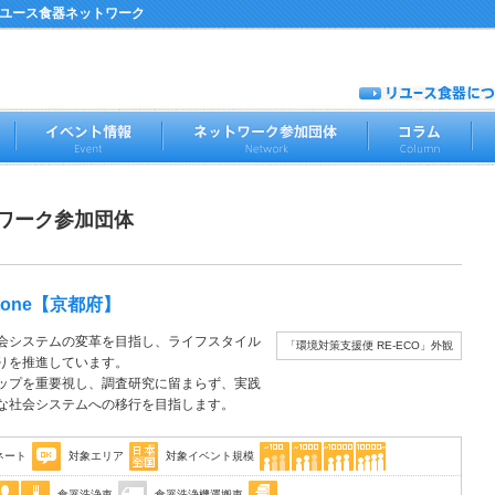
リユース食器ネットワーク
ワーク参加団体
one
【京都府】
会システムの変革を目指し、ライフスタイル
「環境対策支援便 RE-ECO」外観
りを推進しています。
ップを重要視し、調査研究に留まらず、実践
な社会システムへの移行を目指します。
ネート
対象エリア
対象イベント規模
食器洗浄車
食器洗浄機運搬車