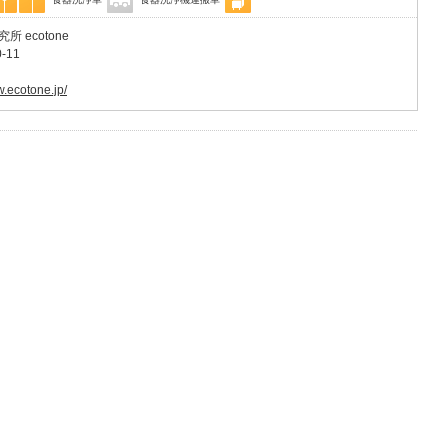
ecotone
-11
w.ecotone.jp/