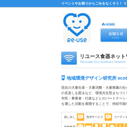
イベントやお祭りからごみをなくそう！ 
リユース食器ネット
Reusable Eco-foodware Network
地域環境デザイン研究所 ecot
現在の大量生産・大量消費・大量廃棄の社
の見直しを図るなど、環境共生型まちづく
市民・事業者・行政などとのパートナーシ
を通した活動を展開することで、持続可能
貸し出し
洗浄サービス
コーディ
保有食器